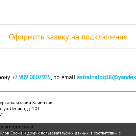
Оформить заявку на подключение
фону
+7 909 0607925
, по email
astralnalog18@yandex
ерсонализации Клиентов
к, ул. Ленина, д. 101
2
ская поддержка:
отчет +7 3412
907-148
йлов Сookie и других пользовательских данных, в соответствии с