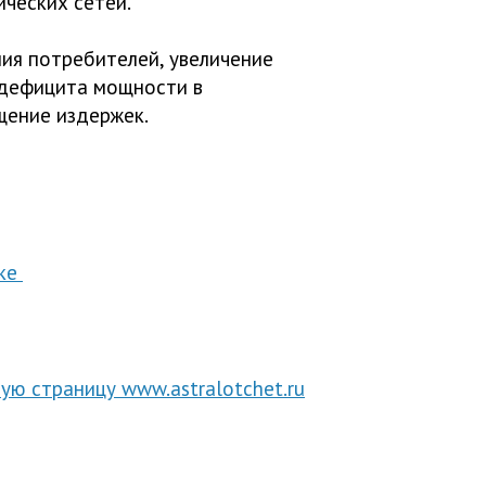
ических сетей.
я потребителей, увеличение
 дефицита мощности в
щение издержек.
ске
ную страницу www.astralotchet.ru