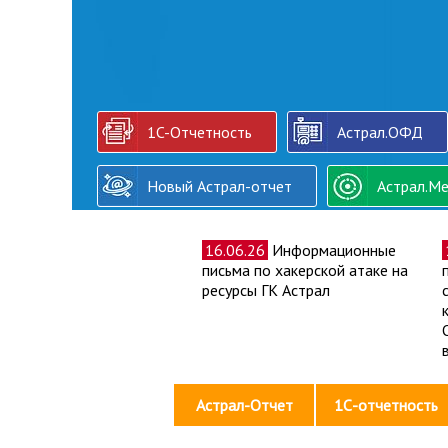
1C-Отчетность
Астрал.ОФД
Новый Астрал-отчет
Астрал.Ме
16.06.26
Информационные
письма по хакерской атаке на
ресурсы ГК Астрал
Астрал-Отчет
1С-отчетность