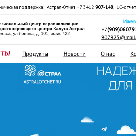
ническая поддержка: Астрал-0тчет +7 3412
907-148
, 1С-отче
Ижев
егиональный центр персонализации
+7
(909)06079
достоверяющего центра Калуга Астрал
жевск, ул.Ленина, д. 101, офис 422
907925@mail.
Продукты
Новости
О нас
К