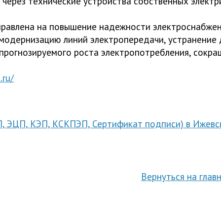
 через технические устройства собственных электр
равлена на повышение надежности электроснабжени
 модернизацию линий электропередачи, устранение
 прогнозируемого роста электропотребления, сокра
.ru/
П, ЭЦП, КЭП, КСКПЭП, Сертификат подписи) в Ижев
Вернуться на глав