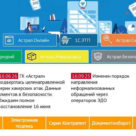
Астрал.Онлайн
1С.ЭТП
Астрал.С
ркурий
Астрал.Маркировка
Астрал.Безоп
16.06.26
ГК «Астрал»
16.09.25
Изменен порядок
подверглась целенаправленной
направления
серии хакерских атак. Данные
неформализованных
клиентов в безопасности.
обращений через
Ожидаем полное
операторов ЭДО
восстановление 16 июня
Электронная
Скрин Контрагент
Документооборот
подпись