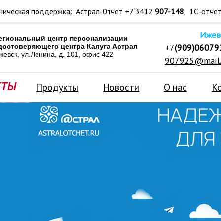
ническая поддержка: Астрал-0тчет +7 3412
907-148
, 1С-отче
Ижев
егиональный центр персонализации
+7
(909)06079
достоверяющего центра Калуга Астрал
жевск, ул.Ленина, д. 101, офис 422
907925@mail.
Продукты
Новости
О нас
К