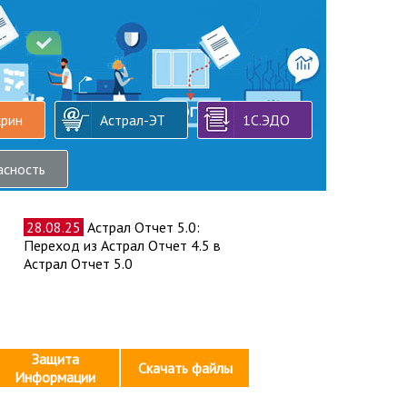
крин
Астрал-ЭТ
1С.ЭДО
асность
28.08.25
Астрал Отчет 5.0:
Переход из Астрал Отчет 4.5 в
Астрал Отчет 5.0
Защита
Скачать файлы
Информации