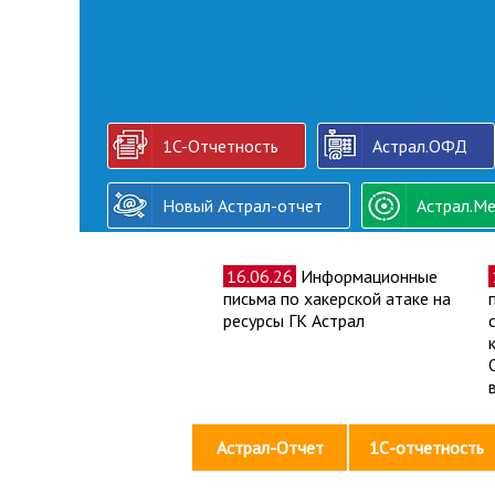
1C-Отчетность
Астрал.ОФД
Новый Астрал-отчет
Астрал.Ме
16.06.26
Информационные
письма по хакерской атаке на
ресурсы ГК Астрал
Астрал-Отчет
1С-отчетность