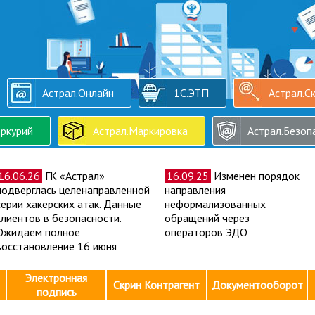
Астрал.Онлайн
1С.ЭТП
Астрал.С
ркурий
Астрал.Маркировка
Астрал.Безоп
16.06.26
ГК «Астрал»
16.09.25
Изменен порядок
подверглась целенаправленной
направления
серии хакерских атак. Данные
неформализованных
клиентов в безопасности.
обращений через
Ожидаем полное
операторов ЭДО
восстановление 16 июня
Электронная
Скрин Контрагент
Документооборот
подпись