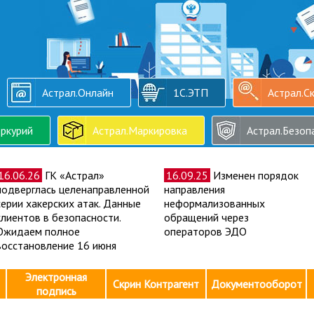
Астрал.Онлайн
1С.ЭТП
Астрал.С
ркурий
Астрал.Маркировка
Астрал.Безоп
16.06.26
ГК «Астрал»
16.09.25
Изменен порядок
подверглась целенаправленной
направления
серии хакерских атак. Данные
неформализованных
клиентов в безопасности.
обращений через
Ожидаем полное
операторов ЭДО
восстановление 16 июня
Электронная
Скрин Контрагент
Документооборот
подпись