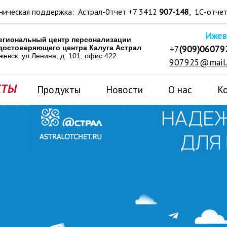
ническая поддержка: Астрал-0тчет +7 3412
907-148
, 1С-отче
Ижев
егиональный центр персонализации
+7
(909)06079
достоверяющего центра Калуга Астрал
жевск, ул.Ленина, д. 101, офис 422
907925@mail.
Продукты
Новости
О нас
К