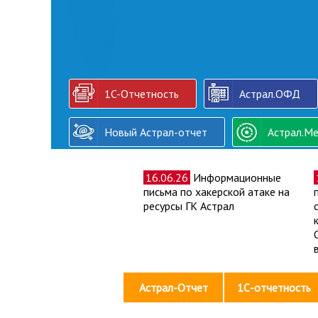
1C-Отчетность
Астрал.ОФД
Новый Астрал-отчет
Астрал.Ме
16.06.26
Информационные
письма по хакерской атаке на
ресурсы ГК Астрал
Астрал-Отчет
1С-отчетность