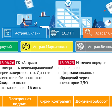
Астрал.Онлайн
1С.ЭТП
Астрал.С
ркурий
Астрал.Маркировка
Астрал.Безоп
16.06.26
ГК «Астрал»
16.09.25
Изменен порядок
подверглась целенаправленной
направления
серии хакерских атак. Данные
неформализованных
клиентов в безопасности.
обращений через
Ожидаем полное
операторов ЭДО
восстановление 16 июня
Электронная
Скрин Контрагент
Документооборот
подпись