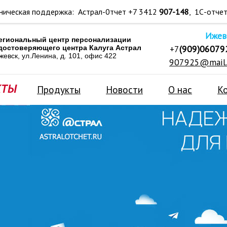
ническая поддержка: Астрал-0тчет +7 3412
907-148
, 1С-отче
Ижев
егиональный центр персонализации
+7
(909)06079
достоверяющего центра Калуга Астрал
жевск, ул.Ленина, д. 101, офис 422
907925@mail.
Продукты
Новости
О нас
К