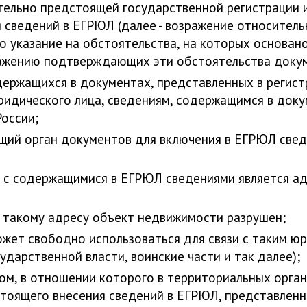
тельно предстоящей государственной регистрации 
я сведений в ЕГРЮЛ (далее - возражение относител
 указание на обстоятельства, на которых основано
ражению подтверждающих эти обстоятельства доку
одержащихся в документах, представленных в регис
ридического лица, сведениям, содержащимся в док
оссии;
ющий орган документов для включения в ЕГРЮЛ све
и с содержащимися в ЕГРЮЛ сведениями является ад
 такому адресу объект недвижимости разрушен;
жет свободно использоваться для связи с таким юр
дарственной власти, воинские части и так далее);
сом, в отношении которого в территориальных орга
тоящего внесения сведений в ЕГРЮЛ, представлен