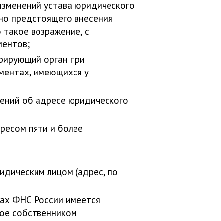
изменений устава юридического
ьно предстоящего внесения
 такое возражение, с
ментов;
трирующий орган при
ументах, имеющихся у
дений об адресе юридического
ресом пяти и более
идическим лицом (адрес, по
нах ФНС России имеется
ное собственником