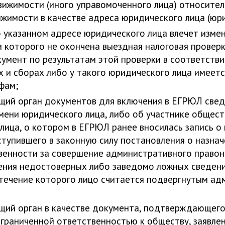
ижимости (иного управомоченного лица) относител
жимости в качестве адреса юридического лица (юри
 указанном адресе юридического лица влечет изме
 которого не окончена выездная налоговая проверк
окумент по результатам этой проверки в соответств
 и сборах либо у такого юридического лица имеетс
фам;
ющий орган документов для включения в ЕГРЮЛ свед
мени юридического лица, либо об участнике общест
лица, о котором в ЕГРЮЛ ранее вносилась запись о
ступившего в законную силу постановления о назна
твенности за совершение административного правон
ения недостоверных либо заведомо ложных сведени
 течение которого лицо считается подвергнутым ад
ющий орган в качестве документа, подтверждающего
граниченной ответственностью к обществу, заявле