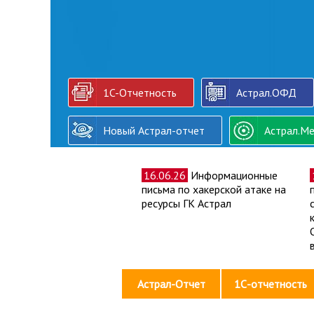
1C-Отчетность
Астрал.ОФД
Новый Астрал-отчет
Астрал.Ме
16.06.26
Информационные
письма по хакерской атаке на
ресурсы ГК Астрал
Астрал-Отчет
1С-отчетность