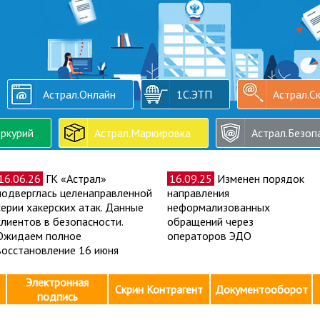
Астрал.Онлайн
1С.ЭТП
Астрал.С
ркурий
Астрал.Маркировка
Астрал.Безоп
16.06.26
ГК «Астрал»
16.09.25
Изменен порядок
подверглась целенаправленной
направления
серии хакерских атак. Данные
неформализованных
клиентов в безопасности.
обращений через
Ожидаем полное
операторов ЭДО
восстановление 16 июня
Электронная
Скрин Контрагент
Документооборот
подпись