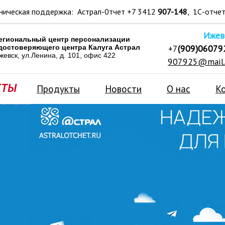
ническая поддержка: Астрал-0тчет +7 3412
907-148
, 1С-отче
Ижев
егиональный центр персонализации
+7
(909)06079
достоверяющего центра Калуга Астрал
жевск, ул.Ленина, д. 101, офис 422
907925@mail.
Продукты
Новости
О нас
К