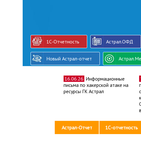
1C-Отчетность
Астрал.ОФД
Новый Астрал-отчет
Астрал.Ме
16.06.26
Информационные
письма по хакерской атаке на
ресурсы ГК Астрал
Астрал-Отчет
1С-отчетность