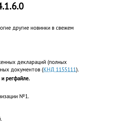
.1.6.0
огие другие новинки в свежем
женных деклараций (полных
иных документов (
КНД 1155111
).
 и регфайле.
низации №1.
.